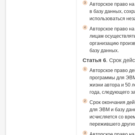
3
Авторское право на
в базу данных, сох
использоваться нез
4
Авторское право на
лицам осуществлят
организацию произв
базу данных.
Статья 6
. Срок дей
1
Авторское право де
программы для ЭВМ
жизни автора и 50 л
года, следующего з
2
Срок окончания дей
для ЭВМ и базу дан
исчисляется со вре
пережившего других
3
Авторское право на