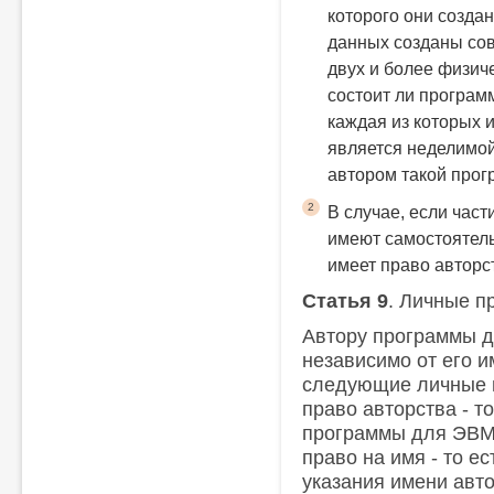
которого они созда
данных созданы сов
двух и более физиче
состоит ли програм
каждая из которых 
является неделимой
автором такой про
2
В случае, если час
имеют самостоятель
имеет право авторс
Статья 9
. Личные п
Автору программы 
независимо от его 
следующие личные 
право авторства - т
программы для ЭВМ
право на имя - то е
указания имени авт