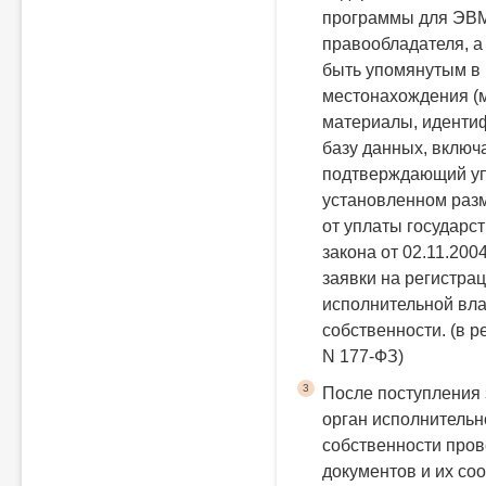
программы для ЭВМ
правообладателя, а 
быть упомянутым в к
местонахождения (
материалы, иденти
базу данных, включ
подтверждающий уп
установленном раз
от уплаты государ
закона от 02.11.200
заявки на регистра
исполнительной вла
собственности.
(в р
N 177-ФЗ)
3
После поступления
орган исполнительн
собственности про
документов и их со