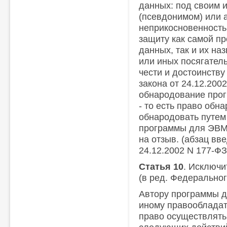
данных: под своим 
(псевдонимом) или 
неприкосновенность 
защиту как самой п
данных, так и их на
или иных посягател
чести и достоинству
закона от 24.12.200
обнародование про
- то есть право обн
обнародовать путем 
программы для ЭВМ 
на отзыв. (абзац в
24.12.2002 N 177-ФЗ
Статья 10
. Исключи
(в ред. Федеральног
Автору программы 
иному правооблада
право осуществлять