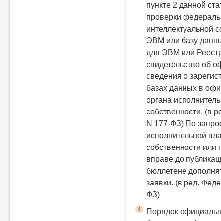
пункте 2 данной ст
проверки федеральн
интеллектуальной с
ЭВМ или базу данны
для ЭВМ или Реестр
свидетельство об о
сведения о зареги
базах данных в оф
органа исполнитель
собственности.
(в р
N 177-ФЗ)
По запро
исполнительной вла
собственности или 
вправе до публика
бюллетене дополнят
заявки.
(в ред. Феде
ФЗ)
4
Порядок официальн