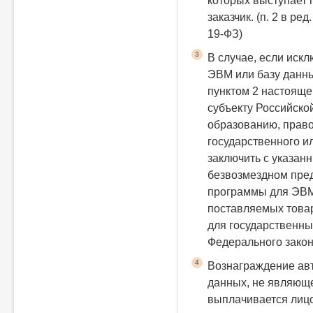
которых выступает
заказчик.
(п. 2 в ре
19-ФЗ)
3
В случае, если иск
ЭВМ или базу данны
пунктом 2 настояще
субъекту Российско
образованию, прав
государственного и
заключить с указан
безвозмездном пре
программы для ЭВМ
поставляемых това
для государственн
Федерального закон
4
Вознаграждение ав
данных, не являющ
выплачивается лиц