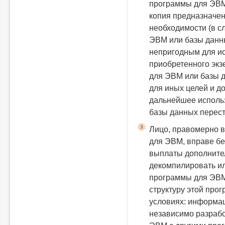
программы для ЭВМ 
копия предназначен
необходимости (в с
ЭВМ или базы данны
непригодным для и
приобретенного экз
для ЭВМ или базы д
для иных целей и д
дальнейшее исполь
базы данных перес
3
Лицо, правомерно 
для ЭВМ, вправе бе
выплаты дополните
декомпилировать и
программы для ЭВМ 
структуру этой про
условиях:
информац
независимо разраб