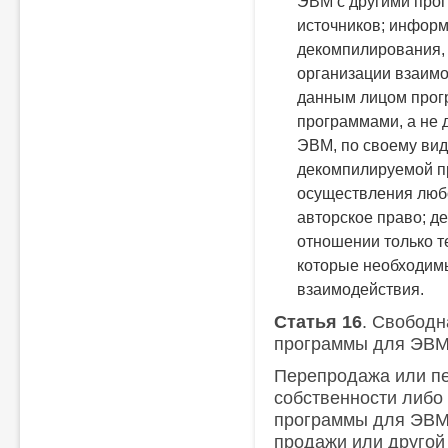
ЭВМ с другими прог
источников;
информа
декомпилирования, 
организации взаим
данным лицом прог
программами, а не 
ЭВМ, по своему вид
декомпилируемой п
осуществления люб
авторское право;
де
отношении только т
которые необходимы
взаимодействия.
Статья 16
. Свобод
программы для ЭВМ
Перепродажа или п
собственности либо
программы для ЭВМ
продажи или другой