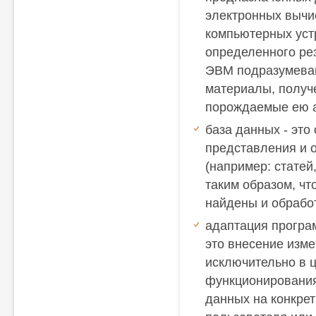
электронных вычи
компьютерных уст
определенного ре
ЭВМ подразумеваю
материалы, получе
порождаемые ею а
база данных - это
представления и 
(например: статей
таким образом, чт
найдены и обраб
адаптация програ
это внесение изм
исключительно в 
функционировани
данных на конкрет