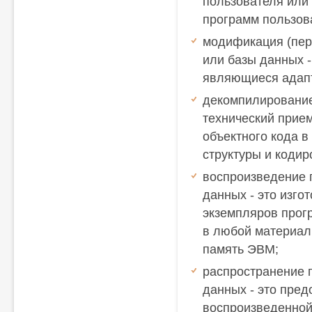
пользователя или
программ пользов
модификация (пер
или базы данных -
являющиеся адап
декомпилирование
технический прие
объектного кода в
структуры и коди
воспроизведение 
данных - это изго
экземпляров прог
в любой материаль
память ЭВМ;
распространение 
данных - это пред
воспроизведенной