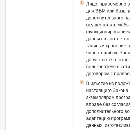
1
Лицо, правомерно 
для ЭВМ или базы д
дополнительного р
осуществлять любые
функционированием
данных в соответств
запись и хранение 
явных ошибок. Запи
допускаются в отн
пользователя в сет
договором с правоо
2
В изъятие из положе
настоящего Закона
экземпляром прогр
вправе без согласи
дополнительного в
адаптацию програм
данных;
изготавлив