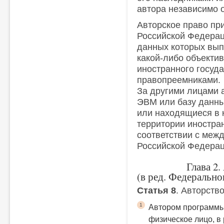
автора независимо о
Авторское право пр
Российской Федерац
данных которых вып
какой-либо объекти
иностранного госуда
правопреемниками.
За другими лицами 
ЭВМ или базу данны
или находящиеся в 
территории иностран
соответствии с меж
Российской Федерац
Глава 
(в ред. Федерально
Статья 8
. Авторств
1
Автором программы
физическое лицо, в