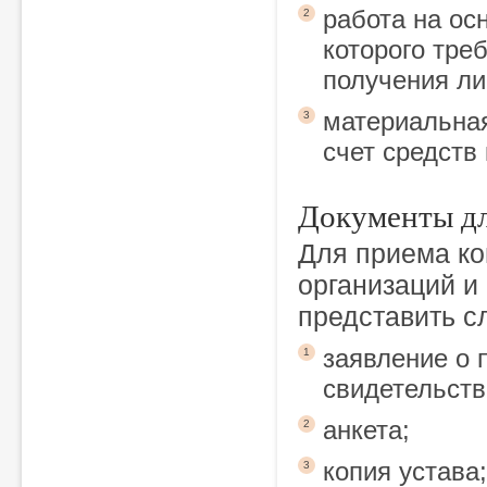
работа на ос
2
которого тре
получения ли
материальная
3
счет средств
Документы дл
Для приема к
организаций и
представить 
заявление о 
1
свидетельств
анкета;
2
копия устава;
3