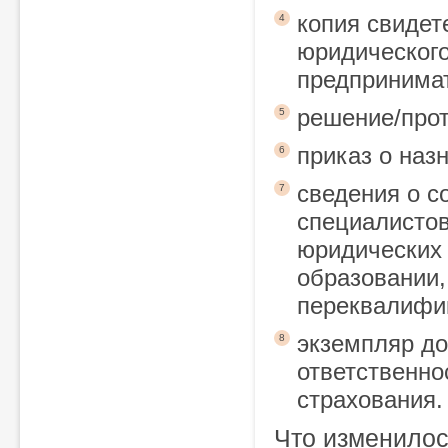
копия свидет
4
юридического
предпринима
решение/прот
5
приказ о наз
6
сведения о с
7
специалисто
юридических
образовании
переквалифик
экземпляр до
8
ответственно
страхования.
Что изменилос