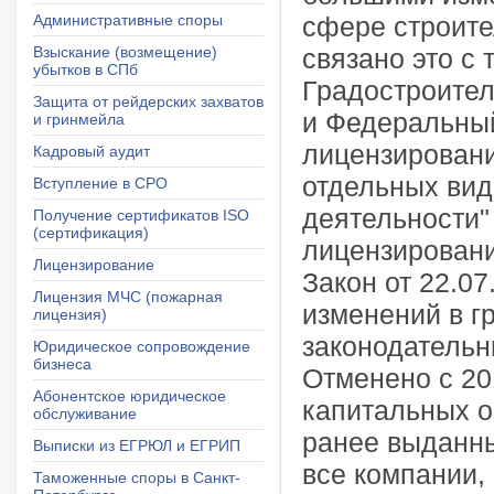
Административные споры
сфере строите
Взыскание (возмещение)
связано это с т
убытков в СПб
Градостроител
Защита от рейдерских захватов
и Федеральный
и гринмейла
лицензирован
Кадровый аудит
отдельных вид
Вступление в СРО
деятельности"
Получение сертификатов ISO
(сертификация)
лицензирован
Лицензирование
Закон от 22.0
Лицензия МЧС (пожарная
изменений в г
лицензия)
законодательн
Юридическое сопровождение
бизнеса
Отменено с 20
Абонентское юридическое
капитальных о
обслуживание
ранее выданны
Выписки из ЕГРЮЛ и ЕГРИП
все компании,
Таможенные споры в Санкт-