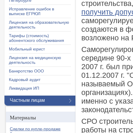
Петербурге
строительства
Исправление ошибок в
получить допу
выписке ЕГРЮЛ
саморегулируе
Лицензия на образовательную
деятельность
создаются в ф
Тарифы (стоимость)
возложено на 
абонентского обслуживания
Саморегулиров
Мобильный юрист
середине 90-х 
Лицензия на медицинскую
деятельность
2007 г. был п
Банкротство ООО
01.12.2007 г. 
Кадровый аудит
называемый О
Ликвидация ИП
организациях)
именно с ука
Частным лицам
законодательс
Материалы
СРО строитель
работы на стр
Сделки по купле-продаже