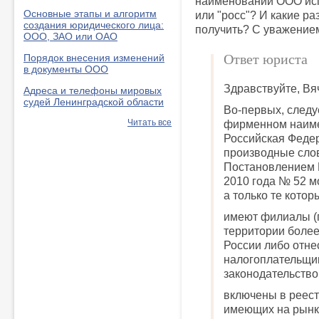
наименовании ООО исп
Основные этапы и алгоритм
или "росс"? И какие р
создания юридического лица:
получить? С уважением
ООО, ЗАО или ОАО
Ответ юриста
Порядок внесения изменений
в документы ООО
Здравствуйте, Вя
Адреса и телефоны мировых
судей Ленинградской области
Во-первых, следуе
Читать все
фирменном наим
Российская Федер
производные слов
Постановлением 
2010 года № 52 м
а только те котор
имеют филиалы (п
территории более
России либо отн
налогоплательщик
законодательство
включены в реест
имеющих на рынк