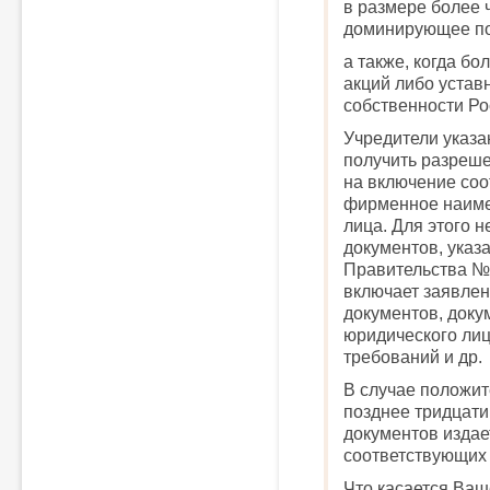
в размере более 
доминирующее по
а также, когда б
акций либо устав
собственности Ро
Учредители указ
получить разреш
на включение со
фирменное наиме
лица. Для этого 
документов, указ
Правительства № 
включает заявлен
документов, доку
юридического лиц
требований и др.
В случае положи
позднее тридцати
документов издае
соответствующих
Что касается Ваш