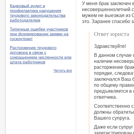
У меня брак заключен в
Кадровый аудит и
несовершеннолетний сы
профилактика нарушения
мужем не выезжая из С
трудового законодательства
работодателем
это. Заранее спасибо з
Типичные ошибки участников
Ответ юриста
при формировании заявки на
госконтракт
Здравствуйте!
Расторжение трудового
договора в связи с
В данном случае 
сокращением численности или
наличии несовер
штата работников
расторжение брак
Читать все
порядке, следоват
заключался Ваш б
по общему правил
предъявляется в 
ответчика.
Соответственно с
должны обратитьс
Вашего супруга.
Даже если супруг
зарегистрирован в