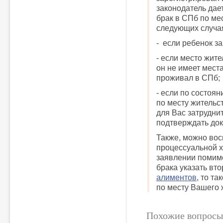
законодатель дае
брак в СПб по ме
следующих случа
- если ребенок з
- если место жите
он не имеет мест
проживал в СПб;
- если по состоя
по месту жительс
для Вас затрудни
подтверждать док
Также, можно во
процессуальной х
заявлении помим
брака указать в
алиментов
, то т
по месту Вашего 
Похожие вопросы