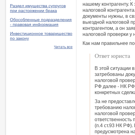
нашему контрагенту. К
Раздел имущества супругов
налоговой контрагента.
при расторжении брака
документы нужны, в св
Обособленные подразделения
выездной налоговой п
- правовая информация
контрагентом, а он зая
Инвестиционное товарищество
налоговой проверки у 
по закону
Как нам правильнее по
Читать все
Ответ юриста
В этой ситуации 
затребованы доку
налоговой провер
РФ далее - НК РФ
конкретных сделка
За не предоставл
требованию налог
налоговой прове
ответственность 
(п.4 ст.93 НК РФ).
предусмотрена на