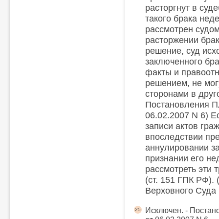
расторгнут в суде
такого брака нед
рассмотрен судом
расторжении брак
решение, суд исх
заключенного брак
факты и правоот
решением, не мог
сторонами в друго
Постановления П
06.02.2007 N 6) Е
записи актов гра
впоследствии пр
аннулировании за
признании его не
рассмотреть эти 
(ст. 151 ГПК РФ)
Верховного Суда 
Исключен. - Поста
25