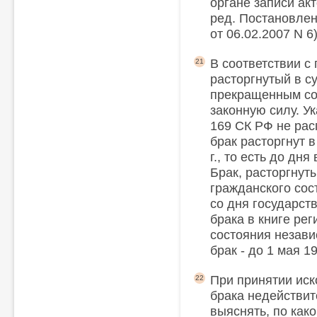
органе записи акт
ред. Постановле
от 06.02.2007 N 6
В соответствии с п
21
расторгнутый в с
прекращенным со
законную силу. Ук
169 СК РФ не рас
брак расторгнут 
г., то есть до дн
Брак, расторгнуты
гражданского сос
со дня государст
брака в книге ре
состояния независ
брак - до 1 мая 1
При принятии иск
22
брака недействи
выяснять, по как