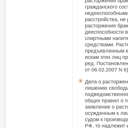
расторжения брак
гражданского сос
недееспособными
расстройства, не
расторжения брак
дееспособности 
спиртными напит
средствами. Раст
предъявленным к 
искам этих лиц п
ред. Постановле
от 06.02.2007 N 6
Дела о расторжен
4
лишению свободы
подведомственнос
общих правил о п
заявление о раст
осужденным к ли
судом к производс
РФ, то надлежит 