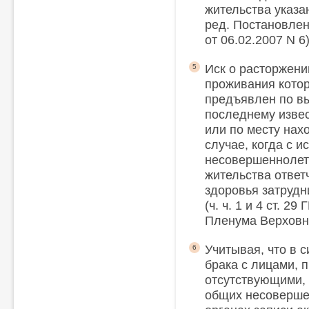
жительства указа
ред. Постановле
от 06.02.2007 N 6
Иск о расторжени
5
проживания котор
предъявлен по вы
последнему извес
или по месту нах
случае, когда с и
несовершеннолетн
жительства ответ
здоровья затрудни
(ч. ч. 1 и 4 ст. 2
Пленума Верховно
Учитывая, что в с
6
брака с лицами, 
отсутствующими, 
общих несовершен