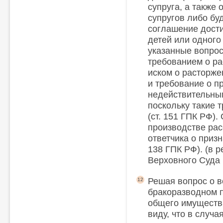
супруга, а также
супругов либо буд
соглашение дости
детей или одного 
указанные вопро
требованием о ра
иском о расторже
и требование о п
недействительным
поскольку такие 
(ст. 151 ГПК РФ).
производстве рас
ответчика о приз
138 ГПК РФ). (в 
Верховного Суда 
Решая вопрос о в
12
бракоразводном п
общего имущества
виду, что в случа