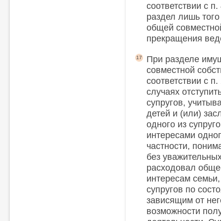
соответствии с п.
раздел лишь того
общей совместно
прекращения вед
При разделе иму
17
совместной собст
соответствии с п.
случаях отступит
супругов, учитыв
детей и (или) з
одного из супру
интересами одного
частности, понима
без уважительных
расходовал обще
интересам семьи, 
супругов по сост
зависящим от нег
возможности полу