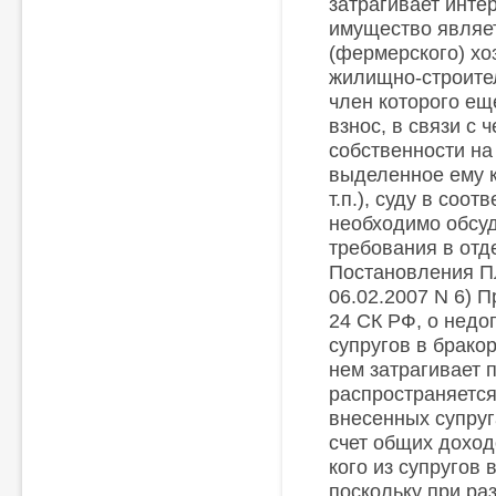
затрагивает инте
имущество являет
(фермерского) хо
жилищно-строител
член которого ещ
взнос, в связи с 
собственности на
выделенное ему к
т.п.), суду в соот
необходимо обсуд
требования в отд
Постановления П
06.02.2007 N 6) П
24 СК РФ, о недо
супругов в брако
нем затрагивает п
распространяется
внесенных супруг
счет общих доход
кого из супругов
поскольку при ра