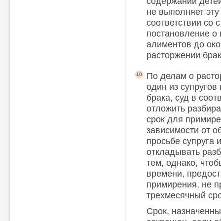
содержании детей.
не выполняет эту
соответствии со 
постановление о 
алиментов до око
расторжении брак
По делам о расто
10
один из супругов
брака, суд в соот
отложить разбира
срок для примире
зависимости от о
просьбе супруга 
откладывать разб
тем, однако, что
времени, предос
примирения, не 
трехмесячный сро
Срок, назначенны