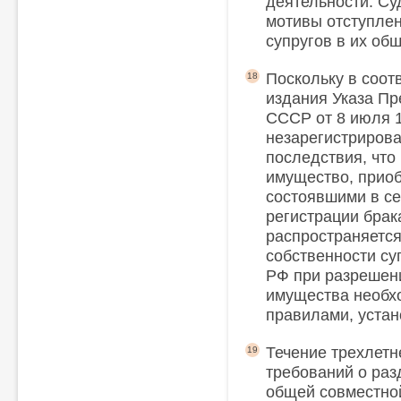
деятельности. Су
мотивы отступлен
супругов в их об
Поскольку в соот
18
издания Указа Пр
СССР от 8 июля 1
незарегистрирова
последствия, что
имущество, приоб
состоявшими в с
регистрации брак
распространяетс
собственности суп
РФ при разрешени
имущества необх
правилами, устано
Течение трехлетн
19
требований о ра
общей совместной