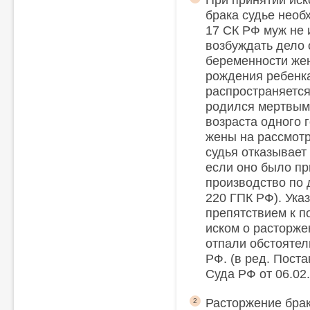
При принятии иск
брака судье необх
17 СК РФ муж не 
возбуждать дело 
беременности жен
рождения ребенк
распространяется
родился мертвым
возраста одного 
жены на рассмотр
судья отказывает
если оно было пр
производство по де
220 ГПК РФ). Ука
препятствием к п
иском о расторже
отпали обстоятел
РФ. (в ред. Пост
Суда РФ от 06.02.
Расторжение бра
2