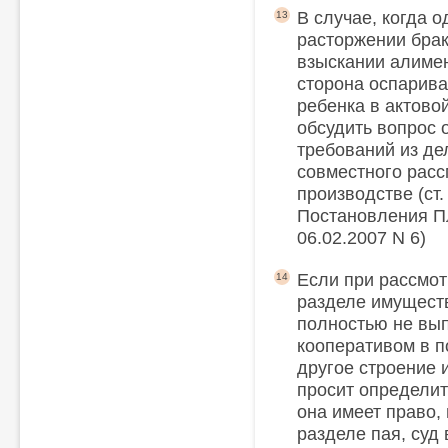
В случае, когда 
13
расторжении брак
взыскании алимен
сторона оспарива
ребенка в актово
обсудить вопрос 
требований из де
совместного расс
производстве (ст.
Постановления П
06.02.2007 N 6)
Если при рассмот
14
разделе имуществ
полностью не вы
кооперативом в по
другое строение 
просит определит
она имеет право, 
разделе пая, суд