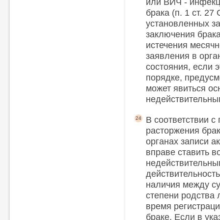
или ВИЧ - инфекци
брака (п. 1 ст. 2
установленных за
заключения брака
истечения месячн
заявления в орга
состояния, если 
порядке, предусмо
может явиться ос
недействительны
В соответствии с 
24
расторжения брака
органах записи а
вправе ставить в
недействительным
действительность
наличия между с
степени родства 
время регистраци
браке. Если в ук