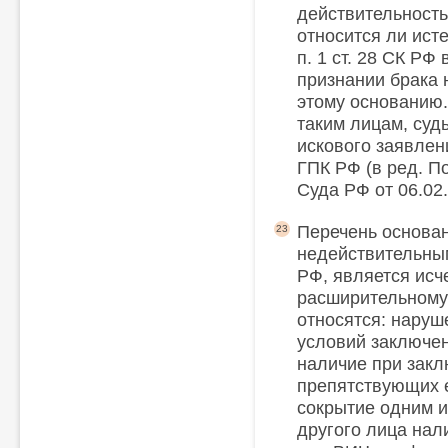
действительность 
относится ли исте
п. 1 ст. 28 СК РФ
признании брака
этому основанию.
таким лицам, суд
искового заявлени
ГПК РФ (в ред. 
Суда РФ от 06.02.
Перечень основан
23
недействительным
РФ, является ис
расширительному
относятся: наруш
условий заключени
наличие при закл
препятствующих е
сокрытие одним и
другого лица нал