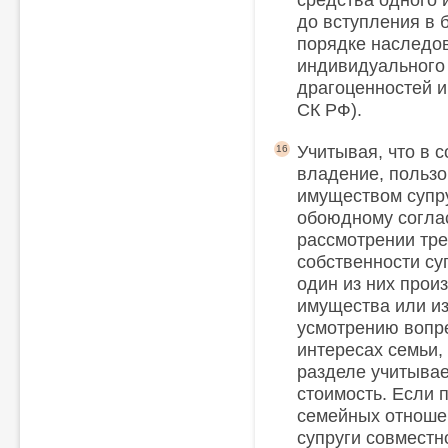
средства одного 
до вступления в 
порядке наследов
индивидуального
драгоценностей и
СК РФ).
Учитывая, что в с
16
владение, польз
имуществом супр
обоюдному соглас
рассмотрении тре
собственности су
один из них прои
имущества или из
усмотрению вопре
интересах семьи,
разделе учитывае
стоимость. Если 
семейных отноше
супруги совместн