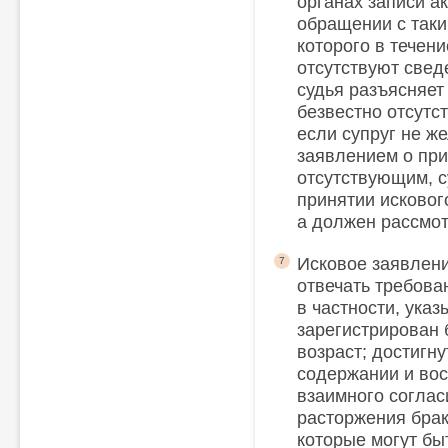
органах записи а
обращении с таки
которого в течени
отсутствуют свед
судья разъясняет
безвестно отсутс
если супруг не ж
заявлением о при
отсутствующим, с
принятии исковог
а должен рассмот
Исковое заявлени
7
отвечать требован
в частности, указ
зарегистрирован 
возраст; достигн
содержании и вос
взаимного соглас
расторжения брак
которые могут бы