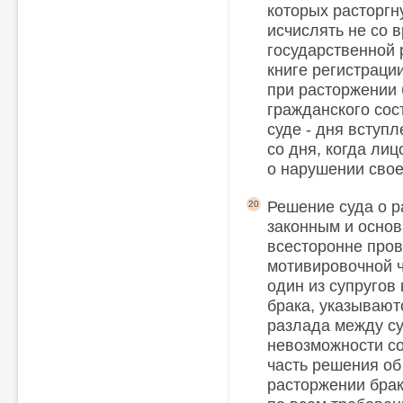
которых расторгну
исчислять не со 
государственной 
книге регистраци
при расторжении 
гражданского сос
суде - дня вступл
со дня, когда ли
о нарушении своег
Решение суда о р
20
законным и основ
всесторонне пров
мотивировочной ч
один из супругов
брака, указывают
разлада между су
невозможности с
часть решения об
расторжении бра