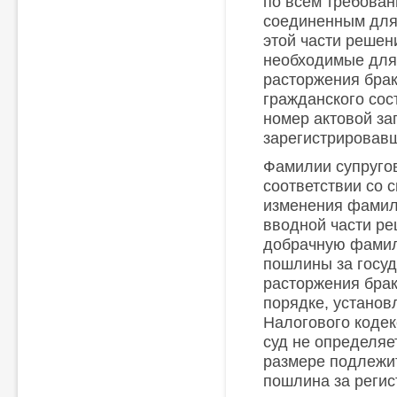
по всем требован
соединенным для
этой части решен
необходимые для
расторжения брак
гражданского сос
номер актовой за
зарегистрировавш
Фамилии супруго
соответствии со с
изменения фамили
вводной части ре
добрачную фамил
пошлины за госу
расторжения брак
порядке, установл
Налогового коде
суд не определяет
размере подлежи
пошлина за регис