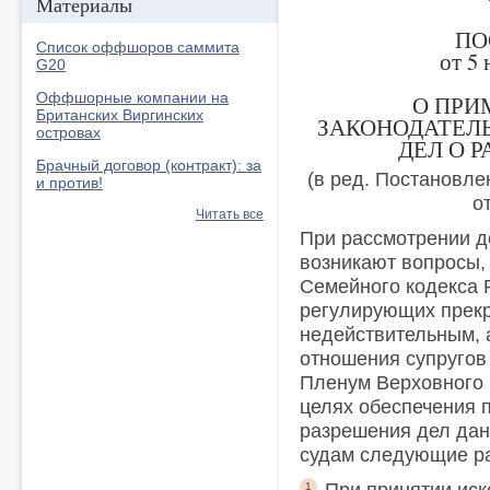
Материалы
ПО
Список оффшоров саммита
от 5 
G20
Оффшорные компании на
О ПРИ
Британских Виргинских
ЗАКОНОДАТЕЛ
островах
ДЕЛ О 
Брачный договор (контракт): за
(в ред. Постановл
и против!
о
Читать все
При рассмотрении д
возникают вопросы,
Семейного кодекса 
регулирующих прекр
недействительным, 
отношения супругов 
Пленум Верховного 
целях обеспечения 
разрешения дел дан
судам следующие р
1