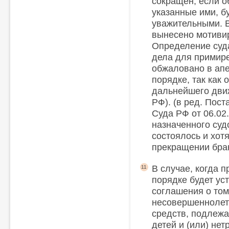
сокращен, если о
указанные ими, б
уважительными. В
вынесено мотиви
Определение суд
дела для примире
обжаловано в ап
порядке, так как
дальнейшего движе
РФ). (в ред. Пос
Суда РФ от 06.02
назначенного суд
состоялось и хотя
прекращении брак
В случае, когда 
11
порядке будет уст
соглашения о том,
несовершеннолетн
средств, подлеж
детей и (или) не