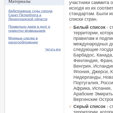
Материалы
участники саммита 
исходя из их соотв
Арбитражные суды города
стандартам. Были и
Санкт-Петербурга и
списки стран.
Ленинградской области
Правильно даем в долг и
Белый список
- 
грамотно возвращаем
территории, кото
правилам и подпи
Мнимые сделки в
налогообложении
международных до
следующие государ
Читать все
Барбадос, Канада,
Финляндия, Франци
Венгрия, Исланди
Япония, Джерси, К
Нидерланды, Нова
Португалия, Росс
Африка, Испания,
Арабские Эмираты
Вергинские Остро
Серый список
- 
территории, кото