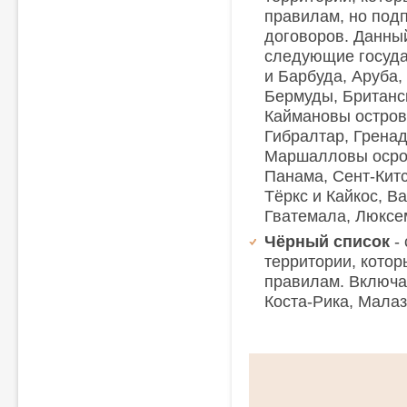
правилам, но под
договоров. Данный
следующие госуда
и Барбуда, Аруба,
Бермуды, Британс
Каймановы острова
Гибралтар, Гренад
Маршалловы осров
Панама, Сент-Китс
Тёркс и Кайкос, Ва
Гватемала, Люксе
Чёрный список
-
территории, кото
правилам. Включа
Коста-Рика, Малаз