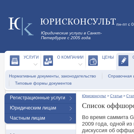
пн-пт с 
Юридические услуги в Санкт-
Петербурге с 2005 года
УСЛУГИ
О КОМПАНИИ
ЦЕНЫ
Нормативные документы, законодательство
Справочная
Типовые формы документов
Юрисконсульт
>
Статьи
>
Стат
Регистрационные услуги
Список оффшоро
Юридическим лицам
Во время саммита G
Частным лицам
2009 года, одной из
дискуссия об оффшо