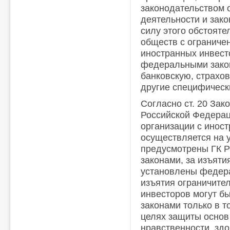
законодательством о
деятельности и зако
силу этого обстоят
обществ с ограниче
иностранных инвест
федеральными зако
банковскую, страхо
другие специфическ
Согласно ст. 20 Зак
Российской Федерац
организации с инос
осуществляется на у
предусмотрены ГК 
законами, за изъяти
установлены федер
изъятия ограничите
инвесторов могут б
законами только в т
целях защиты основ 
нравственности, здо