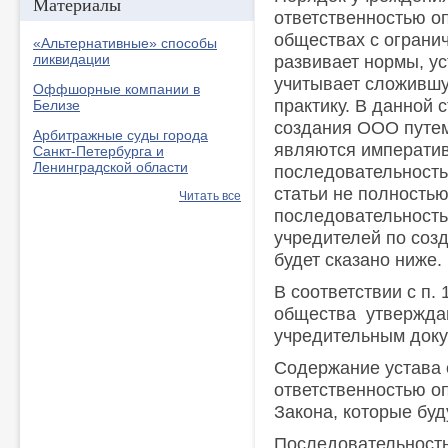
Материалы
ответственностью оп
обществах с огранич
«Альтернативные» способы
ликвидации
развивает нормы, ус
учитывает сложившу
Оффшорные компании в
практику. В данной 
Белизе
создания ООО путем
Арбитражные суды города
являются императи
Санкт-Петербурга и
Ленинградской области
последовательность
статьи не полностью
Читать все
последовательность
учредителей по соз
будет сказано ниже.
В соответствии с п. 
общества утвержда
учредительным доку
Содержание устава 
ответственностью о
Закона, которые буд
Последовательность