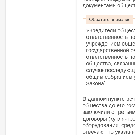
документами общест
Обратите внимание
Учредители общес
ответственность п
учреждением общес
государственной р
ответственность п
общества, связанн
случае последующ
общим собранием у
Закона).
В данном пункте реч
общества до его го
заключили с третьи
договоры (купля-пр
оборудования, средст
отвечают по указан