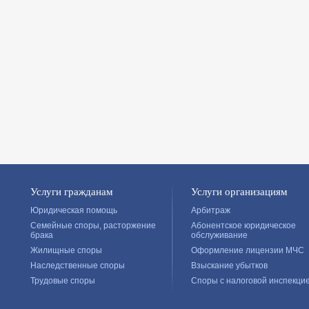
Услуги гражданам
Услуги организациям
Юридическая помощь
Арбитраж
Семейные споры, расторжение
Абонентское юридическое
брака
обслуживание
Жилищные споры
Оформление лицензии МЧС
Наследственные споры
Взыскание убытков
Трудовые споры
Споры с налоговой инспекци