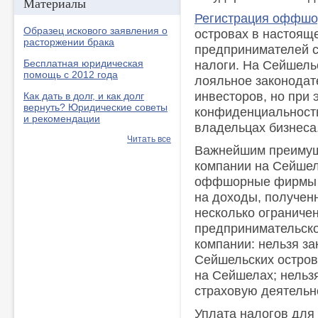
Материалы
Регистрация оффш
Образец искового заявления о
островах в настоящ
расторжении брака
предпринимателей с
Бесплатная юридическая
налоги. На Сейшель
помощь с 2012 года
лояльное законодат
инвесторов, но при 
Как дать в долг, и как долг
вернуть? Юридические советы
конфиденциальност
и рекомендации
владельцах бизнеса
Читать все
Важнейшим преиму
компании на Сейшель
оффшорные фирмы о
на доходы, получен
несколько ограниче
предпринимательск
компании: нельзя за
Сейшельских остров
на Сейшелах; нельз
страховую деятельн
Уплата налогов дл