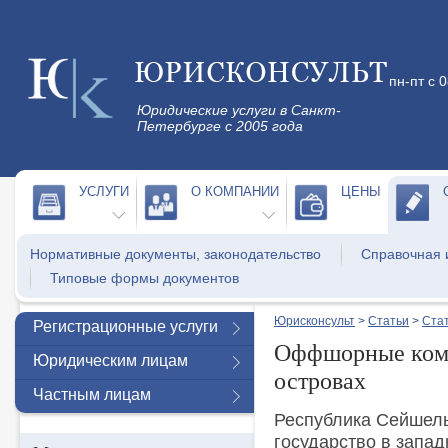
пн-пт с 
Юридические услуги в Санкт-
Петербурге с 2005 года
УСЛУГИ
О КОМПАНИИ
ЦЕНЫ
Нормативные документы, законодательство
Справочная
Типовые формы документов
Юрисконсульт
>
Статьи
>
Стат
Регистрационные услуги
Оффшорные ком
Юридическим лицам
островах
Частным лицам
Республика Сейшель
государство в запад