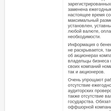
зарегистрированных
заменена ежегодным
настоящее время со
максимальный разме
установлен, уставны
любой валюте, опла
необходимости.
Информация о бене
не раскрывается, т
об акционерах компа
владельцы бизнеса 
своих компаний ном
так и акционеров.
Очень упрощают ра
отсутствие ежегодно
аудиторских провер
также отсутствие ва
государства. Обяза
оффшорной компани