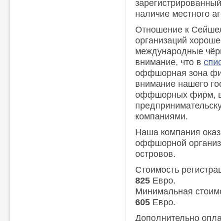
зарегистрированный
наличие местного аг
Отношение к Сейше
организаций хороше
международные чёрн
внимание, что в
спи
оффшорная зона фиг
внимание нашего го
оффшорных фирм, в
предпринимательску
компаниями.
Наша компания оказ
оффшорной организ
островов.
Стоимость регистрац
825
Евро.
Минимальная стоимос
605
Евро.
Дополнительно опла