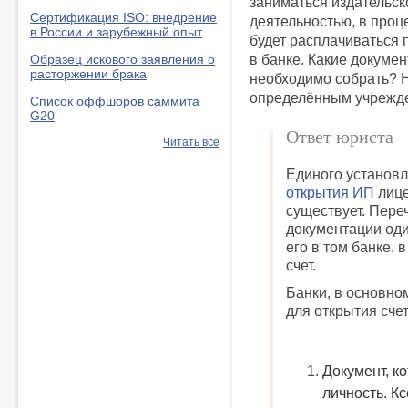
заниматься издательск
Сертификация ISO: внедрение
деятельностью, в проц
в России и зарубежный опыт
будет расплачиваться п
в банке. Какие докуме
Образец искового заявления о
расторжении брака
необходимо собрать? Н
определённым учрежде
Список оффшоров саммита
G20
Ответ юриста
Читать все
Единого установл
открытия ИП
лице
существует. Пере
документации оди
его в том банке, 
счет.
Банки, в основно
для открытия сче
Документ, к
личность.
Кс