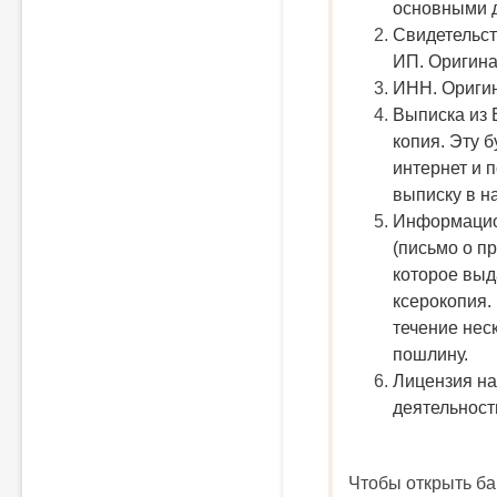
основными д
Свидетельст
ИП.
Оригина
ИНН.
Оригин
Выписка из
копия.
Эту б
интернет и 
выписку в н
Информацио
(письмо о пр
которое выд
ксерокопия.
течение нес
пошлину.
Лицензия н
деятельност
Чтобы открыть ба