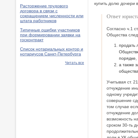
купить долю дочери в
Расторжение трудового
договора в связи с
Ответ юрист
сокращением численности или
штата работников
Согласно ч.1 с
Типичные ошибки участников
при формировании заявки на
Общества сле
госконтракт
продать 
Список нотариальных контор и
Обществе
нотариусов Санкт-Петербурга
порядке,
Читать все
а также 
общества
Учитывая ст. 2
отчуждение ин
одному учреди
совершение сде
том случае есл
отчуждение дол
возможность н
сроком 30-ть 
продолжительн
доли в УК обще