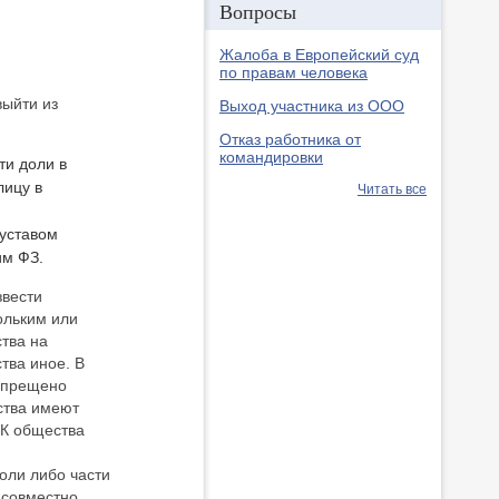
Вопросы
Жалоба в Европейский суд
по правам человека
выйти из
Выход участника из ООО
Отказ работника от
командировки
ти доли в
лицу в
Читать все
 уставом
им ФЗ.
звести
ольким или
тва на
тва иное. В
запрещено
ства имеют
УК общества
оли либо части
к совместно