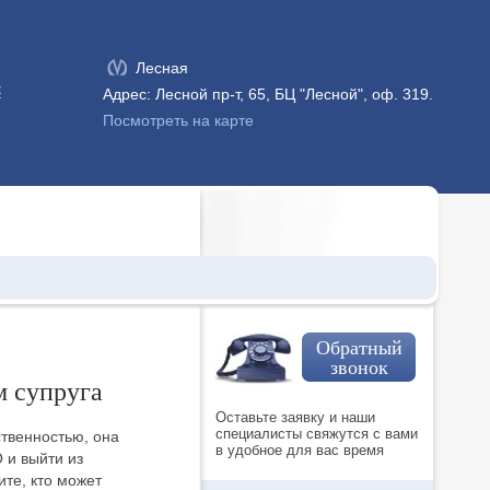
Лесная
к
Адрес: Лесной пр-т, 65, БЦ "Лесной", оф. 319.
Посмотреть на карте
Обратный
звонок
м супруга
Оставьте заявку и наши
специалисты свяжутся с вами
твенностью, она
в удобное для вас время
 и выйти из
те, кто может