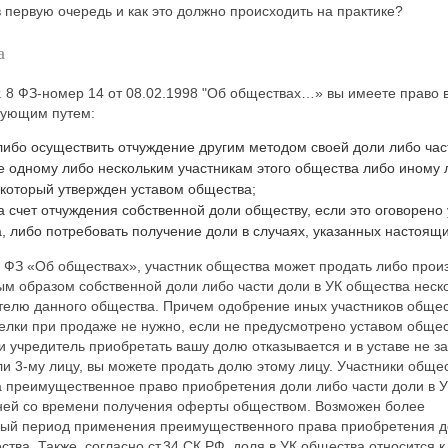
 первую очередь и как это должно происходить на практике?
а
т. 8 ФЗ-номер 14 от 08.02.1998 "Об обществах…» вы имеете право 
дующим путем:
либо осуществить отчуждение другим методом своей доли либо час
 одному либо нескольким участникам этого общества либо иному 
 который утвержден уставом общества;
за счет отчуждения собственной доли обществу, если это оговорено
, либо потребовать получение доли в случаях, указанных настоящ
1 ФЗ «Об обществах», участник общества может продать либо прои
ым образом собственной доли либо части доли в УК общества неск
телю данного общества. Причем одобрение иных участников общес
лки при продаже не нужно, если не предусмотрено уставом общес
и учредитель приобретать вашу долю отказывается и в уставе не 
и 3-му лицу, вы можете продать долю этому лицу. Участники обще
а преимущественное право приобретения доли либо части доли в 
дней со времени получения оферты обществом. Возможен более
ый период применения преимущественного права приобретения д
ства. Также, согласно ст.34 СК РФ, доля в УК общества относится 