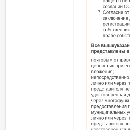
общего собр
создании О
Согласие от
заключение 
регистрации
собственник
праве собст
Всё вышеуказан
представлены в
почтовым отправ
ценностью при ег
вложения;
непосредственно
лично или через 
представителя н
удостоверенная д
через многофунк
предоставления г
муниципальных у
лично или через 
представителя н
удостоверенная д