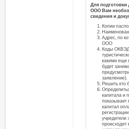
Для подготовки 
ООО Вам необх
сведения и док
Копии паспо
Наименова
Адрес, по к
ООО
Коды ОКВЭД
туристическ
какими еще
будет заним
предусмотри
заявление).
Решить кто 
Определитьс
капитала и 
показывает 
капитал опл
регистрации 
учредители 
происходят 