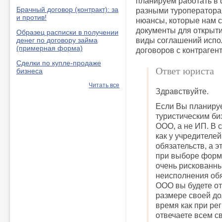
планируем работать в
Брачный договор (контракт): за
разными туроператорам
и против!
нюансы, которые нам с
документы для открыт
Образец расписки в получении
виды соглашений испо
денег по договору займа
(примерная форма)
договоров с контраген
Сделки по купле-продаже
Ответ юриста
бизнеса
Читать все
Здравствуйте.
Если Вы планируе
туристическим би
ООО, а не ИП. В 
как у учредителей
обязательств, а 
при выборе формы
очень рискованны
неисполнения обя
ООО вы будете от
размере своей до
время как при ре
отвечаете всем св