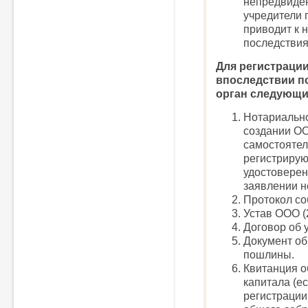
непредвиден
учредители 
приводит к 
последствия
Для регистраци
впоследствии п
орган следующи
Нотариально
создании ОО
самостоятел
регистрирую
удостоверен
заявлении не
Протокол со
Устав ООО (2
Договор об у
Документ об
пошлины.
Квитанция о
капитала (е
регистрации