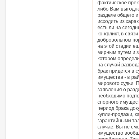
фактическое пре
либо Вам выгодне
разделе общего и
исходить из харак
есть ли на сегод
конфликт, в связи
добровольном пор
на этой стадии е
мирным путем и з
котором определи
на случай развод
брак придется в 
имущества - в рай
мирового судьи. 
заявления о разд
необходимо подтв
спорного имущест
период брака док
купли-продажи, к
гарантийными тал
случае, Вы не смо
имущество вообщ