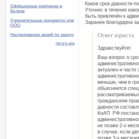
Каков срок давности 
Оффшорные компании в
Уточню: в течение как
Белизе
быть привлечён к адми
Учредительные документы для
Заранее благодарна за 
ООО
Ответ юриста
Наследование акций по закону
Читать все
Здравствуйте!
Ваш вопрос о сро
административной
актуален и часто
административно
меньше, чем в гр
объясняется спец
рассматриваемых
гражданском прав
давности составля
КоАП РФ постано
административно
не позже 2-х мес
в случае, если де
позже 3-х месяце