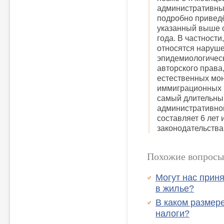
административны
подробно приведён 
указанный выше с
года. В частност
относятся наруш
эпидемиологическ
авторского права
естественных мон
иммиграционных п
самый длительный
административной
составляет 6 лет
законодательства
Похожие вопросы
Могут нас приня
в жилье?
В каком размер
налоги?