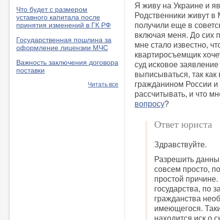
Я живу на Украине и я
Что будет с размером
Родственники живут в 
уставного капитала после
получили еще в советс
принятия изменений в ГК РФ
включая меня. До сих 
Государственная пошлина за
мне стало известно, чт
оформление лицензии МЧС
квартиросъемщик хочет
Важность заключения договора
суд исковое заявление
поставки
выписываться, так как
гражданином России и 
Читать все
рассчитывать, и что мн
вопросу
?
Ответ юриста
Здравствуйте.
Разрешить данный
совсем просто, п
простой причине.
государства, по 
гражданства необ
имеющегося. Таки
находится иск о 