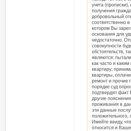
учета (прописки),
получения гражда
добровольный отк
соответственно в
котором Вы зарег
основания для уд
недостаточно. Отс
совокупности буд
обстоятельств, т
являются: пытали
как часто и каки
квартиру; приним
квартиры, оплачи
ремонт и прочие 
порядке суд опро
подтвердят факт 
другие пояснения
проживания в да
эти данные посл
положительного, 
Имейте ввиду, что
относится и Ваше