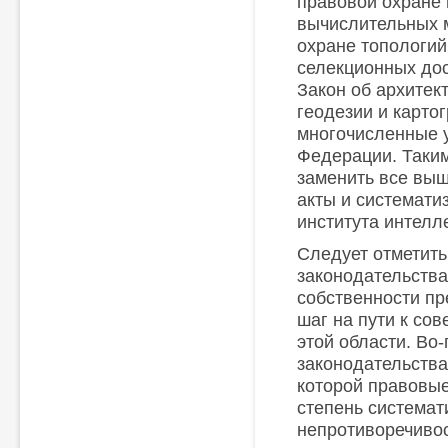
правовой охране
вычислительных м
охране топологий
селекционных дос
Закон об архитек
геодезии и карто
многочисленные 
Федерации. Таким
заменить все вы
акты и системат
института интелл
Следует отметить
законодательства
собственности пр
шаг на пути к со
этой области. Во
законодательства
которой правовы
степень системат
непротиворечивос