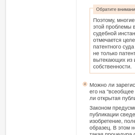
Обратите внимани
Поэтому, многи
этой проблемы 
судебной инста
отмечается цел
патентного суд
не только патен
вытекающих из 
собственности.
Можно ли зарегис
4
его на "всеобщее
ли открытая публ
Законом предусм
публикации сведе
изобретение, по
образец. В этом н
такая процедура 