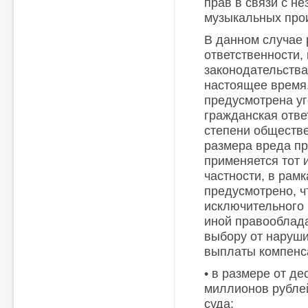
прав в связи с н
музыкальных про
В данном случае 
ответственности,
законодательства
настоящее время
предусмотрена уг
гражданская отве
степени обществ
размера вреда п
применяется тот 
частности, в рам
предусмотрено, ч
исключительного 
иной правооблада
выбору от наруш
выплаты компенс
• в размере от де
миллионов рубле
суда;