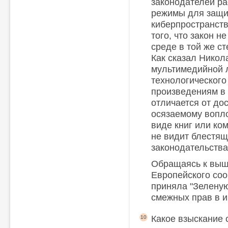
законодателей р
режимы для защи
киберпространств
того, что закон н
среде в той же с
Как сказал Никол
мультимедийной 
технологического и
произведениям в
отличается от дос
осязаемому вопл
виде книг или ком
не видит блестящ
законодательства
Обращаясь к выш
Европейского соо
приняла "Зеленую
смежных прав в 
Какое взыскание 
10