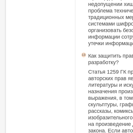
недопущении хищ
проблема техниче
традиционных ме
системами шифро
организовать без
информации сотру
утечки информац
Как защитить пра
13
разработку?
Статья 1259 ГК п
авторских прав я
литературы и иск
назначения произ
выражения, в том
скульптуры, граф
рассказы, комикс
изобразительного
на произведение
закона. Если авт