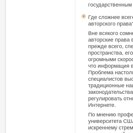
государственным 
Где сложнее все
9
авторского права
Вне всякого сомн
авторские права в
прежде всего, сп
пространства, ег
огромными скорос
что информация 
Проблема настоль
специалистов выс
традиционные на
законодательств
регулировать отн
Интернете.
По мнению профе
университета СШ
искреннему стре