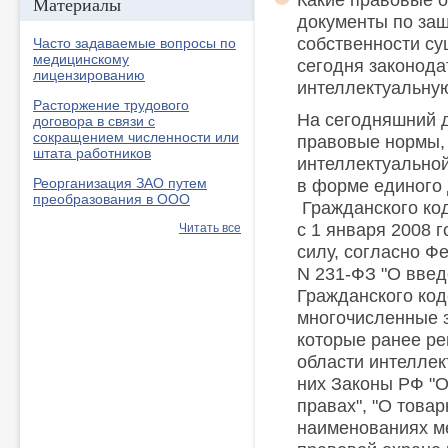
Какие правовые 
Материалы
документы по за
собственности су
Часто задаваемые вопросы по
медицинскому
сегодня законода
лицензированию
интеллектуальну
Расторжение трудового
На сегодняшний д
договора в связи с
сокращением численности или
правовые нормы,
штата работников
интеллектуально
Реорганизация ЗАО путем
в форме единого 
преобразования в ООО
Гражданского код
с 1 января 2008 
Читать все
силу, согласно Ф
N 231-ФЗ "О введ
Гражданского код
многочисленные 
которые ранее р
области интеллек
них Законы РФ "О
правах", "О това
наименованиях ме