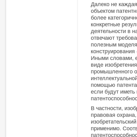
Далеко не каждая
объектом патентн
более категоричн
конкретные резул
деятельности в н
отвечают требова
полезным моделя
конструирования 
Иными словами, 
виде изобретения
промышленного об
интеллектуальной
помощью патента, 
если будут иметь
патентоспособнос
В частности, изо
правовая охрана,
изобретательски
применимо. Соотв
патентоспособно