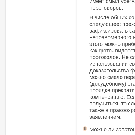
имеет смыл урегу
переговоров.
В числе общих с
следующее: преж
зафиксировать са
неправомерного и
этого можно приб
как фото- видеос
протоколов. Не с
использовании св
доказательства ф
можно смело пере
(досудебному) эт
порядке прекрати
компенсацию. Ес
получиться, то сл
также в правоохр
заявлением.
Можно ли запате
8