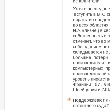
исполнители.
Хотя в последнее
вступить в ВТО с
пиратство продо
во всех областях
И.А.Близнец в св
собственность и 
отмечает, что во 
соблюдением авт
складывается не 
большие потери о
производители ау
компьютерных п
производителей 
уровень пиратств
Франции - 57 , в 
Швейцарии и США -
Поддерживают ли
3
патентного суда?