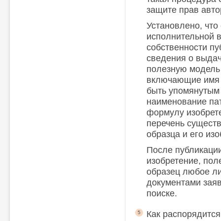
защите прав авто
Установлено, чт
исполнительной в
собственности п
сведения о выдач
полезную модель
включающие имя а
быть упомянутым 
наименование пат
формулу изобрет
перечень сущест
образца и его из
После публикации
изобретение, по
образец любое ли
документами зая
поиске.
Как распорядится
5