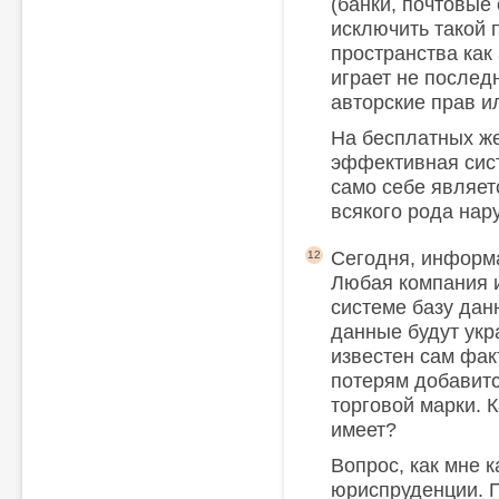
(банки, почтовые 
исключить такой 
пространства как 
играет не послед
авторские прав ил
На бесплатных же 
эффективная сист
само себе являе
всякого рода нар
Сегодня, информа
12
Любая компания 
системе базу дан
данные будут укр
известен сам фак
потерям добавит
торговой марки. К
имеет?
Вопрос, как мне к
юриспруденции. 