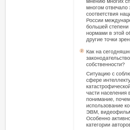
мнению многих сп
многом отвечало
соответствия нац
России междунаро
большей степени 
нормами в этой об
другие точки зрен
Как на сегодняшн
2
законодательство
собственности?
Ситуацию с собл
сфере интеллекту
катастрофическо
части населения 
понимание, почем
использование ко
ЭВМ, видеофильм
Особенно активн
категории авторо