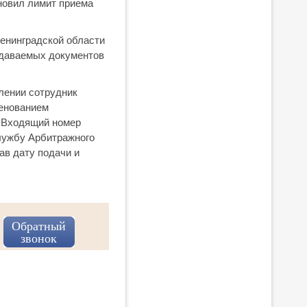
новил лимит приема
енинградской области
подаваемых документов
лении сотрудник
менованием
. Входящий номер
службу Арбитражного
ав дату подачи и
Обратный
звонок