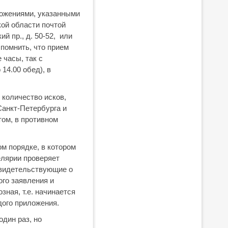
ложениями, указанными
кой области почтой
й пр., д. 50-52, или
помнить, что прием
 часы, так с
 14.00 обед), в
количество исков,
Санкт-Петербурга и
том, в противном
м порядке, в котором
елярии проверяет
свидетельствующие о
ого заявления и
ная, т.е. начинается
дого приложения.
дин раз, но