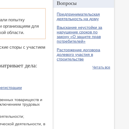
Вопросы
Предпринимательская
деятельность на дому
лали попытку
и организациям для
Взыскание неустойки за
нарушение сроков по
кой области.
закону «О защите прав
потребителей»
ские споры с участием
Расторжение договора
долевого участия в
строительстве
атривает дела:
Читать все
регистрации
венных товариществ и
сключением трудовых
еятельности;
ческой деятельности, в