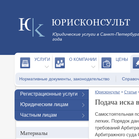
Юридические услуги в Санкт-Петербург
года
УСЛУГИ
О КОМПАНИИ
ЦЕНЫ
Нормативные документы, законодательство
Справо
Юрисконсульт
>
Статьи
Регистрационные услуги
Подача иска 
Юридическим лицам
Самостоятельная по
Частным лицам
легких. Порядок да
требований Арбитра
Материалы
Арбитражного суда 