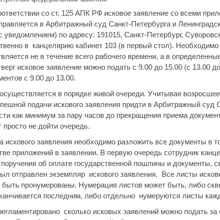
оответствии со ст. 125 АПК РФ исковое заявление со всеми при
отправляется в Арбитражный суд Санкт-Петербурга и Ленинградс
 уведомлением) по адресу: 191015, Санкт-Петербург, Суворовски
твенно в канцелярию кабинет 103 (в первый стол). Необходимо 
ляется не в течение всего рабочего времени, а в определенные
верг исковое заявление можно подать с 9.00 до 15.00 (с 13.00 до
ентов с 9.00 до 13.00.
осуществляется в порядке живой очереди. Учитывая возросшее 
пешной подачи искового заявления придти в Арбитражный суд 
сти как минимум за пару часов до прекращения приема докумен
 просто не дойти очередь.
а искового заявления необходимо разложить все документы в то
стве приложений в заявлении. В первую очередь сотрудник канц
 поручения об оплате государственной пошлины и документы, 
 был отправлен экземпляр искового заявления. Все листы исков
быть пронумерованы. Нумерация листов может быть, либо сквоз
заканчивается последним, либо отдельно нумеруются листы каж
регламентировано сколько исковых заявлений можно подать за о