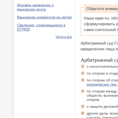
Исковое заявление о
Обратите внима
взыскании долга
Взыскание алиментов на детей
Наши юристы, обл
сформулировать р
Сведения, содержащиеся в
ЕГРЮЛ
самостоятельной п
Читать все
Арбитражный суд Са
юридических лица и
Арбитражный су
о несостоятельнос
1
по спорам о созд
2
по спорам об отк
3
юридических лиц
по спорам между 
4
обществ, вытекаю
споров;
о защите деловой
5
другие дела, воз
6
случаях, предус