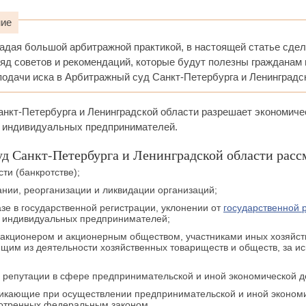
ние
адая большой арбитражной практикой, в настоящей статье сде
яд советов и рекомендаций, которые будут полезны гражданам 
одачи иска в Арбитражный суд Санкт-Петербурга и Ленинградс
нкт-Петербурга и Ленинградской области разрешает экономиче
 индивидуальных предпринимателей.
д Санкт-Петербурга и Ленинградской области рассм
ти (банкротстве);
ании, реорганизации и ликвидации организаций;
азе в государственной регистрации, уклонении от
государственной 
, индивидуальных предпринимателей;
акционером и акционерным обществом, участниками иных хозяйст
щим из деятельности хозяйственных товариществ и обществ, за и
 репутации в сфере предпринимательской и иной экономической д
никающие при осуществлении предпринимательской и иной экономи
мотренных федеральным законом.