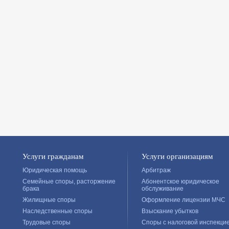
Услуги гражданам
Услуги организациям
Юридическая помощь
Арбитраж
Семейные споры, расторжение
Абонентское юридическое
брака
обслуживание
Жилищные споры
Оформление лицензии МЧС
Наследственные споры
Взыскание убытков
Трудовые споры
Споры с налоговой инспекци