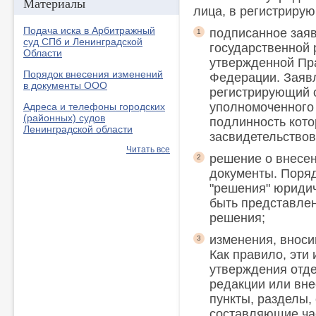
Материалы
лица, в регистриру
Подача иска в Арбитражный
подписанное зая
1
суд СПб и Ленинградской
государственной 
Области
утвержденной Пр
Порядок внесения изменений
Федерации. Заяв
в документы ООО
регистрирующий о
уполномоченного 
Адреса и телефоны городских
(районных) судов
подлинность кот
Ленинградской области
засвидетельствов
Читать все
решение о внесе
2
документы. Поря
"решения" юриди
быть представлен 
решения;
изменения, вноси
3
Как правило, эти
утверждения отд
редакции или вне
пункты, разделы,
составляющие ча