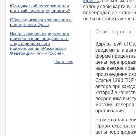
юриста
. Несколько ле
Юридический аутсорсинг или
салону свою картину. Н
штатный юрист предприятия?
перепродал ее коллекц
были поставить меня в
Образец искового заявления о
расторжении брака
Ответ юриста
Использование в фирменном
наименовании юридического
лица официального
Здравствуйте! Са
наименования «Российская
уведомить, а вып
Федерация» или «Россия»
форме процентны
цены перепродажи
Читать все
называемое прав
произведения изо
Статья 1293 ГК Р
автора при каждо
которой в качест
посредника высту
магазин, галерея
организация.
Размер отчислен
Правительства от
цены перепродаж