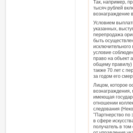
Так, например, п
тысяч рублей вкл
вознаграждение в
Условием выплат
указанных, высту
перепродажа ори
быть осуществлен
исключительного 
условие соблюден
право на объект а
общему правилу) 
также 70 лет с п
за годом его смер
Лицом, которое о
вознаграждения, 
имеющая государ
отношении колле
следования (Нек
"Партнерство по
в сфере искусств
получатель в том
от управления у