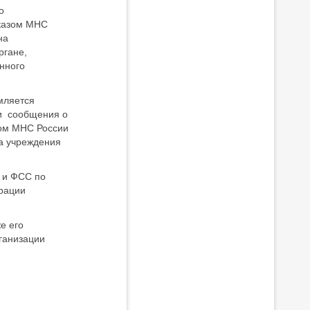
о
иказом МНС
на
ргане,
нного
мляется
чи сообщения о
зом МНС России
та учреждения
 и ФСС по
рации
е его
ганизации