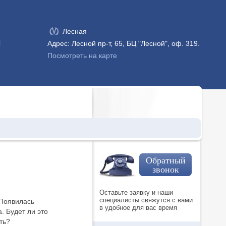
Лесная
к
Адрес: Лесной пр-т, 65, БЦ "Лесной", оф. 319.
Посмотреть на карте
Обратный
звонок
Оставьте заявку и наши
специалисты свяжутся с вами
 Появилась
в удобное для вас время
. Будет ли это
ть?