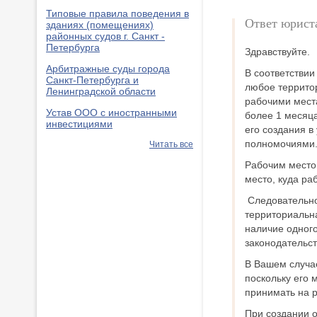
Типовые правила поведения в
Ответ юрист
зданиях (помещениях)
районных судов г. Санкт -
Петербурга
Здравствуйте.
Арбитражные суды города
В соответстви
Санкт-Петербурга и
любое террито
Ленинградской области
рабочими места
Устав ООО с иностранными
более 1 месяц
инвестициями
его создания в
полномочиями
Читать все
Рабочим место
место, куда ра
Следовательно
территориальна
наличие одного
законодательст
В Вашем случа
поскольку его 
принимать на р
При создании 