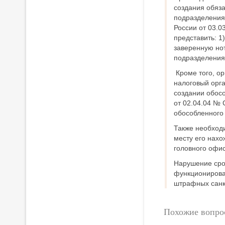
создания обяз
подразделения
России от 03.0
представить: 1
заверенную но
подразделения
Кроме того, о
налоговый орга
создании обос
от 02.04.04 № 
обособленного
Также необход
месту его нах
головного офис
Нарушение сро
функционирова
штрафных санк
Похожие вопро