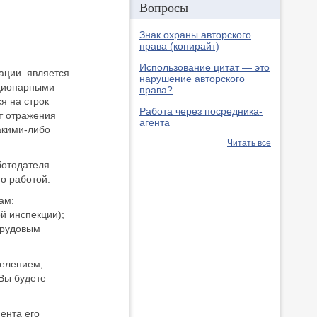
Вопросы
Знак охраны авторского
права (копирайт)
Использование цитат — это
зации является
нарушение авторского
ационарными
права?
я на строк
Работа через посредника-
т отражения
агента
акими-либо
Читать все
ботодателя
го работой.
ам:
й инспекции);
трудовым
делением,
Вы будете
ента его