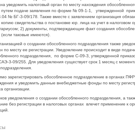
ана уведомить налоговый орган по месту нахождения обособленног
 путем подаче заявления по форме № 09-1-1, утвержденной пр
3.04 № БГ-3-09/178. Также вместе с заявлением организация обяза
) копию свидетельства о постановке юр. лица на учет в налоговом о
тариусом; 2) документы, подтверждающие факт создания обособле
 (если таковые имеются).
рганизацией о создании обособленного подразделения также уведо
н по месту ее регистрации. Уведомление происходит в виде пода
обленного подразделения, по форме С-09-3, утвержденной прика
САЭ-3-09/255. Для уведомления существует срок 1 месяц с момен
 подразделения.
имо зарегистрировать обособленное подразделение в органах ПФР
ождения и уведомить данные внебюджетные фонды по месту регист
а организации.
ков уведомления о создании обособленного подразделения, а такж
ние без регистрации в налоговых органах влечет применение к ор
ций.
сы