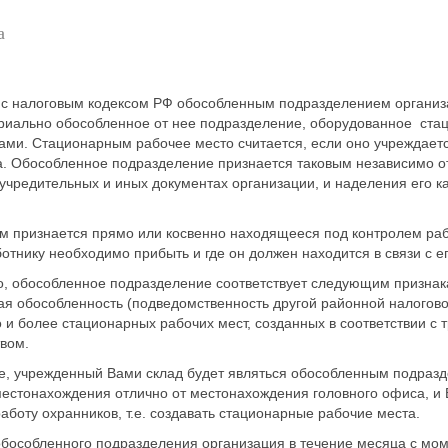
а
и с налоговым кодексом РФ обособленным подразделением органи
риально обособленное от нее подразделение, оборудованное ст
ми. Стационарным рабочее место считается, если оно учреждаетс
а. Обособленное подразделение признается таковым независимо о
 учредительных и иных документах организации, и наделения его к
.
м признается прямо или косвенно находящееся под контролем ра
ботнику необходимо прибыть и где он должен находится в связи с е
, обособленное подразделение соответствует следующим признак
я обособленность (подведомственность другой районной налогово
 и более стационарных рабочих мест, созданных в соответствии с 
вом.
е, учрежденный Вами склад будет являться обособленным подраз
местонахождения отлично от местонахождения головного офиса, и 
аботу охранников, т.е. создавать стационарные рабочие места.
обособленного подразделения организация в течение месяца с мом