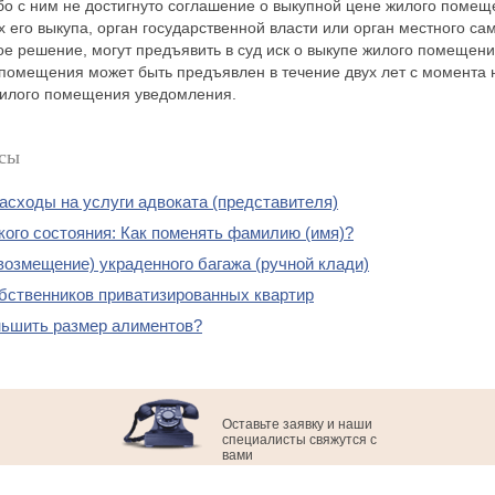
о с ним не достигнуто соглашение о выкупной цене жилого помещ
х его выкупа, орган государственной власти или орган местного с
е решение, могут предъявить в суд иск о выкупе жилого помещени
 помещения может быть предъявлен в течение двух лет с момента
жилого помещения уведомления.
сы
асходы на услуги адвоката (представителя)
кого состояния: Как поменять фамилию (имя)?
возмещение) украденного багажа (ручной клади)
бственников приватизированных квартир
ьшить размер алиментов?
Оставьте заявку и наши
специалисты свяжутся с
вами