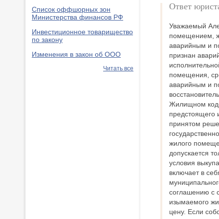
Ответ юрист
Список оффшорных зон
Министерства финансов РФ
Уважаемый Але
Инвестиционное товарищество
помещением, ж
по закону
аварийным и п
Изменения в закон об ООО
признан авари
исполнительно
Читать все
помещения, ср
аварийным и п
восстановител
Жилищном коде
предстоящего 
принятом реше
государственн
жилого помеще
допускается то
условия выкуп
включает в себ
муниципальног
соглашению с 
изымаемого жи
цену. Если соб