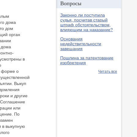
Вопросы
Законно ли поступила
илым
судья, посчитав старый
го дома
штраф обстоятельством,
то дом
влияющим на наказание?
щий орган
Основания
вании
недействительности
 дома
завещания
онтно-
Пошлина за патентование
дусмотрены в
изобретения
о
й форме о
Читать все
существленной
ъятии. Выкуп
едомления
роки и другие
 Соглашение
ерации или
щение. По
взамен
и в выкупную
илого