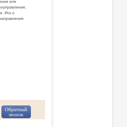
ения или
амоуправления,
я. Иск о
 направления
Обратный
звонок