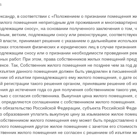
а
ксандр, в соответствии с «Положением о признании помещения ж
илого помещения непригодным для проживания и многоквартирно
одлежащим сносу», на основании полученного заключения о том, ч
йным, ветхим, подлежащим сносу или реконструкции, соответствую
й власти, принимает решение с указанием о дальнейшем использо
оках отселения физических и юридических лиц в случае признания
одлежащим сносу или о признании необходимости проведения рем
ьных работ. При этом, права собственников жилых помещений пре
ксе. Так, Собственник жилого помещения не позднее чем за год д
изъятия данного помещения должен быть уведомлен в письменно
нии об изъятии принадлежащего ему жилого помещения, о дате о
ой регистрации такого решения органом, принявшим решение об из
ния до истечения года со дня получения собственником такого ув
лько с согласия собственника. Выкупная цена жилого помещения, с
а определяются соглашением с собственником жилого помещения.
я обязательство Российской Федерации, субъекта Российской Фед
о образования уплатить выкупную цену за изымаемое жилое поме
собственником жилого помещения ему может быть предоставлено 
лого помещения другое жилое помещение с зачетом его стоимост
ственник жилого помещения не согласен с решением об изъятии ж