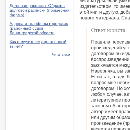
литературы: если уже 
Долговая расписка. Образец
издательством, то име
долговой расписки (примерная
этой книги другую, до
форма)
нового материала. Спа
Адреса и телефоны городских
(районных) судов
Ответ юриста
Ленинградской области
Как получить имущественный
Правила переизд
вычет?
произведений ус
договором об изд
Читать все
воспроизведении
заключается межд
Наверняка, вы за
Если так, то для 
вопрос мне необх
договором. Но хот
любом случае, ав
литературное про
законом об автор
автор имеет прав
или другим обра
произведение (пр
касается переизд