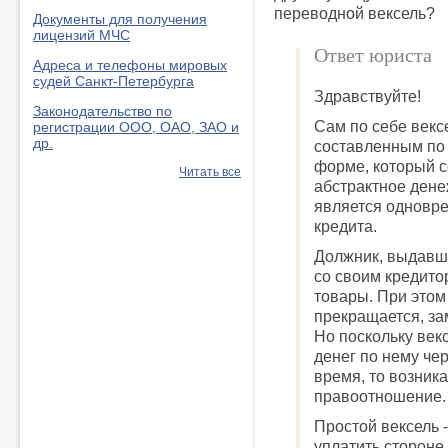
переводной вексель?
Документы для получения
лицензий МЧС
Ответ юриста
Адреса и телефоны мировых
судей Санкт-Петербурга
Здравствуйте!
Законодательство по
Сам по себе векс
регистрации ООО, ОАО, ЗАО и
др.
составленным по
форме, который 
Читать все
абстрактное дене
является одновре
кредита.
Должник, выдавши
со своим кредито
товары. При это
прекращается, за
Но поскольку век
денег по нему че
время, то возника
правоотношение.
Простой вексель -
уплатить стороне