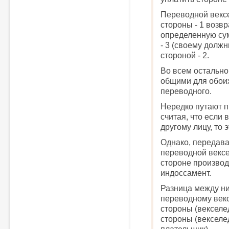
Переводной вексе
стороны - 1 возвр
определенную су
- 3 (своему должн
стороной - 2.
Во всем остально
общими для обоих 
переводного.
Нередко путают п
считая, что если 
другому лицу, то 
Однако, передава
переводной вексе
стороне производ
индоссамент.
Разница между ни
переводному векс
стороны (векселед
стороны (векселе