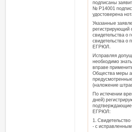
подписаны заяви
№ Р14001 подпис
удостоверена нот
Указанные заявл
регистрирующий 
свидетельства о 
свидетельства о п
ЕГРЮЛ.
Исправляя допущ
необходимо знать
вправе применить
Общества меры а
предусмотренные 
(наложение штра
По истечении вре
дней) регистриру
подтверждающие 
ЕГРЮЛ:
1. Свидетельство
- с исправленны