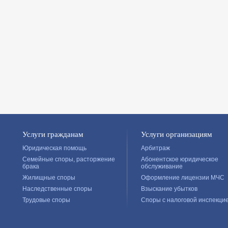
Услуги гражданам
Услуги организациям
Юридическая помощь
Арбитраж
Семейные споры, расторжение
Абонентское юридическое
брака
обслуживание
Жилищные споры
Оформление лицензии МЧС
Наследственные споры
Взыскание убытков
Трудовые споры
Споры с налоговой инспекци