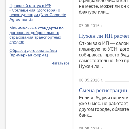
официально числится г
Правовой статус в РФ
на месте, может ли он 
«Соглашения (договора) о
фактуре или...
неконкуренции (Non-Compete
Agreement)»
07.05.2016 г.
Минимальные стандарты по
договорам добровольного
Нужен ли ИП расче
страхования транспортных
средств
Открываю ИП — салон-
планирую по УСН, дого
Образец договора займа
собираюсь, просто буд
(примерная форма)
самостоятельно, без п
Читать все
Нужен ли...
06.05.2016 г.
Смена регистрации
Если я, будучи одним 
уже 6 мес. не работае
другом городе, обязат
банк...
05.05.2016 г.