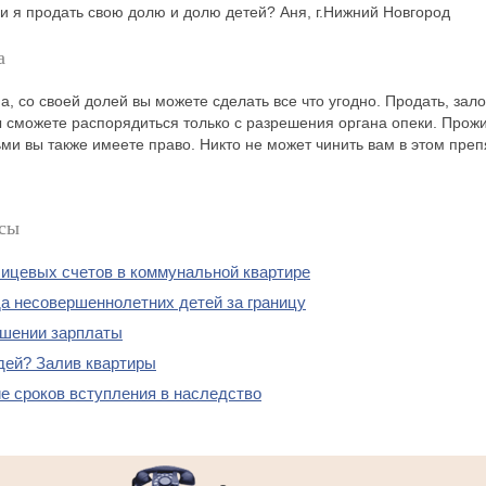
ли я продать свою долю и долю детей? Аня, г.Нижний Новгород
а
, со своей долей вы можете сделать все что угодно. Продать, залож
 сможете распорядиться только с разрешения органа опеки. Прожи
ьми вы также имеете право. Никто не может чинить вам в этом преп
сы
ицевых счетов в коммунальной квартире
а несовершеннолетних детей за границу
шении зарплаты
дей? Залив квартиры
е сроков вступления в наследство