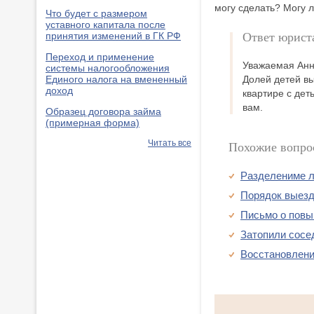
могу сделать? Могу 
Что будет с размером
уставного капитала после
Ответ юрист
принятия изменений в ГК РФ
Переход и применение
Уважаемая Анна
системы налогообложения
Единого налога на вмененный
Долей детей вы
доход
квартире с дет
вам.
Образец договора займа
(примерная форма)
Читать все
Похожие вопро
Разделениме л
Порядок выезд
Письмо о повы
Затопили сосе
Восстановлени