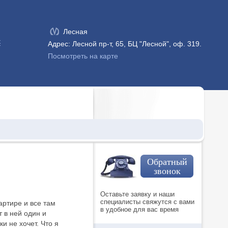
Лесная
к
Адрес: Лесной пр-т, 65, БЦ "Лесной", оф. 319.
Посмотреть на карте
Обратный
звонок
Оставьте заявку и наши
специалисты свяжутся с вами
артире и все там
в удобное для вас время
 в ней один и
и не хочет. Что я