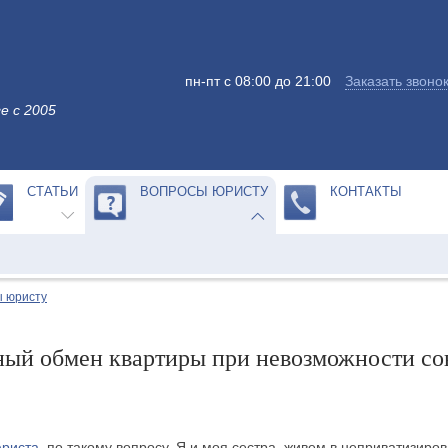
пн-пт с 08:00 до 21:00
Заказать звоно
е с 2005
СТАТЬИ
ВОПРОСЫ ЮРИСТУ
КОНТАКТЫ
 юристу
ый обмен квартиры при невозможности со
риста
, по такому вопросу. Я и моя сестра, живем в неприватизиро