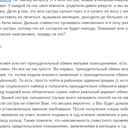
ре. У каждой из нас своя комната, родители давно умерли, и мы ж
а. Дело в том, что моя сестра сильно пьет, и я ничего не могу с не
заставить ее лечиться, вызывала милицию, доходило до больших ск
 била меня. Дальше совместно проживать невозможно и я хочу ра
я сестры, потому что ее согласия не будет никогда. Знакомая мне с
гласия невозможен, правда ли это?
а
зможен или нет принудительный обмен жилыми помещениями, есть
зможен. Но все не так просто. Во-первых, принудительный обмен во
ке, т.е. путем подачи искового заявления о принудительном обме
йонный). То есть, просто пойти в районную администрацию (с кото
ор социального найма) и попросить принудительно обменять кварт
ед подачей иска обязательно нужно найти реальный вариант обме
 Вашей сестре, письменно (лучше всего направить почтой на ее им
сли сестра не ответит Вам, что весьма вероятно, у Вас будет доказа
 установленные законом требования. После получения отказа либ
 времени на ответ, можете подавать в суд исковое заявление и ре
 Вашу пользу. Также помните, что невозможность совестного прожи
ывать свидетельскими показаниями, заявлениями в милицию и т.д.