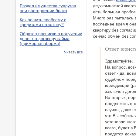
Раздел имущества супругов
двухкомнатной кварти
при расторжении брака
есть большая проблем
Много раз пыталась 
Как решить проблему с
последнее время она
кредитами по закону?
квартиру без согласи
Образец расписки в получении
сейчас обмен без со
денег по договору займа
(примерная форма)
Ответ юрист
Читать все
Здравствуйте.
На вопрос, во
ответ - да, во
судебном поряд
юрисдикции (ра
заключен догов
Во-вторых, пер
предложить его
случае, даже е
что Вы соблюли
установленного
всего, будет в
придется доказ