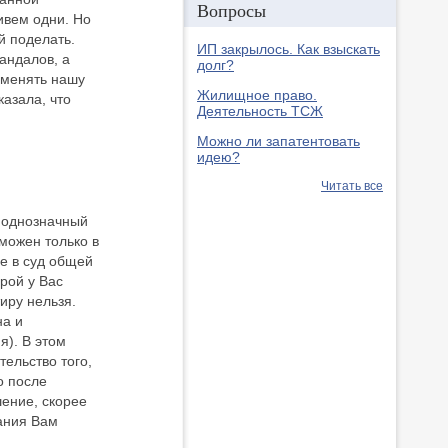
Вопросы
ивем одни. Но
й поделать.
ИП закрылось. Как взыскать
андалов, а
долг?
зменять нашу
Жилищное право.
казала, что
Деятельность ТСЖ
Можно ли запатентовать
идею?
Читать все
 однозначный
зможен только в
не в суд общей
рой у Вас
иру нельзя.
на и
я). В этом
тельство того,
о после
шение, скорее
вания Вам