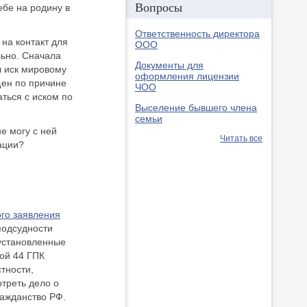
Вопросы
ебе на родину в
Ответственность директора
на контакт для
ООО
льно. Сначала
Документы для
ал иск мировому
оформления лицензии
щен по причине
ЧОО
ться с иском по
Выселение бывшего члена
семьи
е могу с ней
Читать все
уации?
ого заявления
подсудности
 установленные
вой 44 ГПК
тности,
отреть дело о
ражданство РФ.