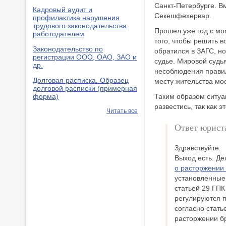
Санкт-Петербурге. Вм
Кадровый аудит и
Секешфехервар.
профилактика нарушения
трудового законодательства
Прошел уже год с мо
работодателем
того, чтобы решить 
Законодательство по
обратился в ЗАГС, но
регистрации ООО, ОАО, ЗАО и
судье. Мировой судь
др.
несоблюдения правил
Долговая расписка. Образец
месту жительства мое
долговой расписки (примерная
форма)
Таким образом ситуац
развестись, так как 
Читать все
Ответ юрист
Здравствуйте.
Выход есть. Де
о расторжении 
установленные 
статьей 29 ГПК
регулируются п
согласно стать
расторжении бр