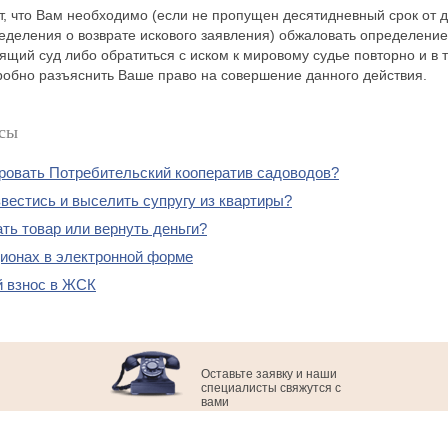
, что Вам необходимо (если не пропущен десятидневный срок от 
деления о возврате искового заявления) обжаловать определение
ящий суд либо обратиться с иском к мировому судье повторно и в т
робно разъяснить Ваше право на совершение данного действия.
сы
ировать Потребительский кооператив садоводов?
вестись и выселить супругу из квартиры?
ть товар или вернуть деньги?
ционах в электронной форме
 взнос в ЖСК
Оставьте заявку и наши
специалисты свяжутся с
вами