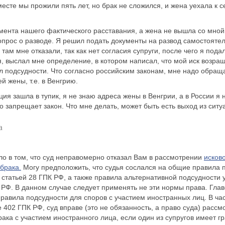
есте мы прожили пять лет, но брак не сложился, и жена уехала к с
мента нашего фактического расставания, а жена не вышла со мной 
вопрос о разводе. Я решил подать документы на развод самостояте
 там мне отказали, так как нет согласия супруги, после чего я под
я, выслал мне определение, в котором написал, что мой иск возра
 подсудности. Что согласно российским законам, мне надо обраща
й жены, т.е. в Венгрию.
ия зашла в тупик, я не знаю адреса жены в Венгрии, а в России я н
это запрещает закон. Что мне делать, может быть есть выход из сит
а
ло в том, что суд неправомерно отказал Вам в рассмотрении
исков
брака.
Могу предположить, что судья сослался на общие правила 
статьей 28 ГПК РФ, а также правила альтернативной подсудности
 РФ. В данном случае следует применять не эти нормы права. Гла
равила подсудности для споров с участием иностранных лиц. В час
е 402 ГПК РФ, суд вправе (это не обязанность, а право суда) рассм
ака с участием иностранного лица, если один из супругов имеет г